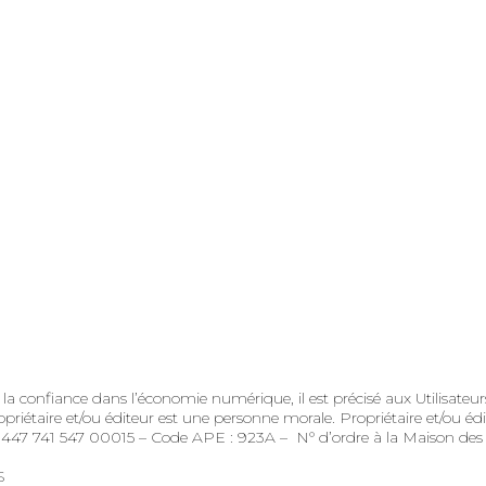
r la confiance dans l’économie numérique, il est précisé aux Utilisate
opriétaire et/ou éditeur est une personne morale. Propriétaire et/ou édit
41 547 00015 – Code APE : 923A – N° d’ordre à la Maison des Ar
S