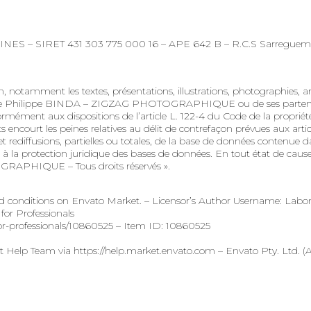
INES – SIRET 431 303 775 000 16 – APE 642 B – R.C.S Sarreguemin
notamment les textes, présentations, illustrations, photographies, a
ve de Philippe BINDA – ZIGZAG PHOTOGRAPHIQUE ou de ses partenaires 
onformément aux dispositions de l’article L. 122-4 du Code de la propriét
 encourt les peines relatives au délit de contrefaçon prévues aux articl
ns et rediffusions, partielles ou totales, de la base de données conten
ive à la protection juridique des bases de données. En tout état de caus
RAPHIQUE – Tous droits réservés ».
onditions on Envato Market. – Licensor’s Author Username: Labor
for Professionals
or-professionals/10860525 – Item ID: 10860525
ct Help Team via https://help.market.envato.com – Envato Pty. Ltd. (A