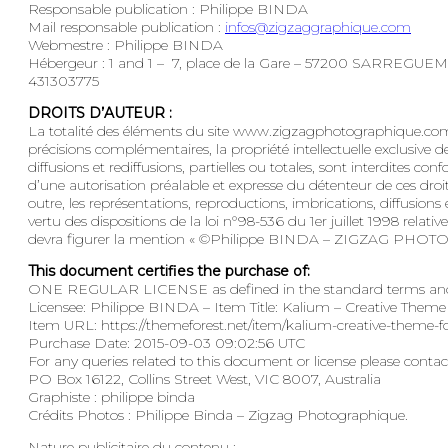
Responsable publication : Philippe BINDA
Mail responsable publication :
infos@zigzaggraphique.com
Webmestre : Philippe BINDA
Hébergeur : 1 and 1 – 7, place de la Gare – 57200 SARREGUEM
431303775
DROITS D’AUTEUR :
La totalité des éléments du site www.zigzagphotographique.com, 
précisions complémentaires, la propriété intellectuelle exclusi
diffusions et rediffusions, partielles ou totales, sont interdites c
d’une autorisation préalable et expresse du détenteur de ces droits
outre, les représentations, reproductions, imbrications, diffusio
vertu des dispositions de la loi n°98-536 du 1er juillet 1998 relat
devra figurer la mention « ©Philippe BINDA – ZIGZAG PHOTOG
This document certifies the purchase of:
ONE REGULAR LICENSE as defined in the standard terms and c
Licensee: Philippe BINDA – Item Title: Kalium – Creative Theme 
Item URL: https://themeforest.net/item/kalium-creative-theme-f
Purchase Date: 2015-09-03 09:02:56 UTC
For any queries related to this document or license please conta
PO Box 16122, Collins Street West, VIC 8007, Australia
Graphiste : philippe binda
Crédits Photos : Philippe Binda – Zigzag Photographique.
Nature publicitaire du contenu :