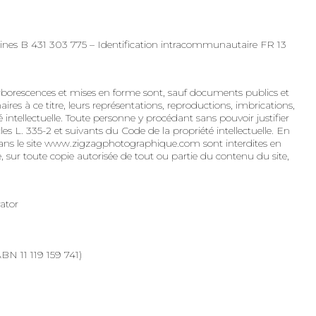
es B 431 303 775 – Identification intracommunautaire FR 13
rborescences et mises en forme sont, sauf documents publics et
à ce titre, leurs représentations, reproductions, imbrications,
é intellectuelle. Toute personne y procédant sans pouvoir justifier
es L. 335-2 et suivants du Code de la propriété intellectuelle. En
ue dans le site www.zigzagphotographique.com sont interdites en
e, sur toute copie autorisée de tout ou partie du contenu du site,
ator
BN 11 119 159 741)