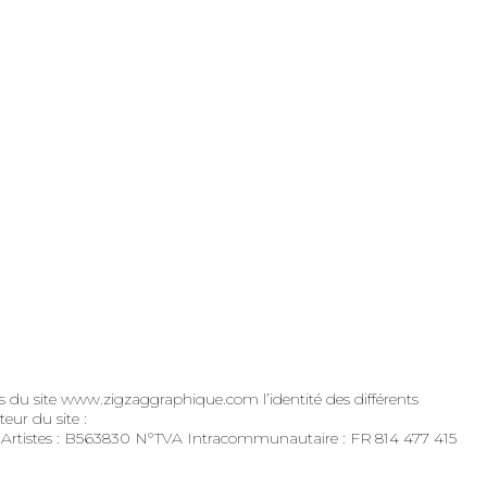
urs du site www.zigzaggraphique.com l’identité des différents
eur du site :
tistes : B563830 N°TVA Intracommunautaire : FR 814 477 415