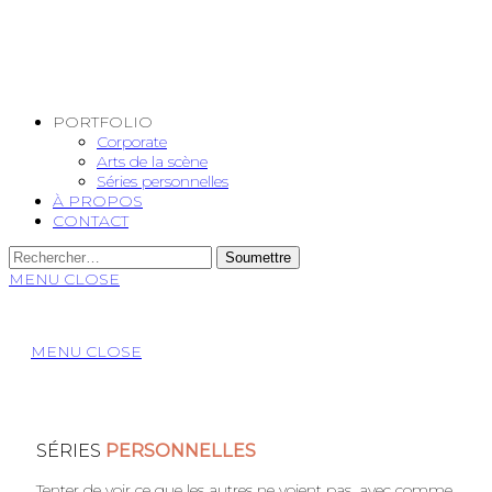
PORTFOLIO
Corporate
Arts de la scène
Séries personnelles
À PROPOS
CONTACT
MENU
CLOSE
MENU
CLOSE
SÉRIES
PERSONNELLES
Tenter de voir ce que les autres ne voient pas, avec comme