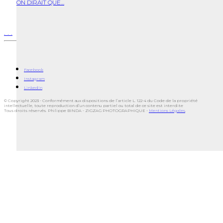
ON DIRAIT QUE…
.
.
.
Facebook
Instagram
LinkedIn
© Copyright 2023 - Conformément aux dispositions de l’article L. 122-4 du Code de la propriété
intellectuelle, toute reproduction d’un contenu partiel ou total de ce site est interdite
Tous droits réservés. Philippe BINDA - ZIGZAG PHOTOGRAPHIQUE -
Mentions Légales
.